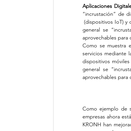
Aplicaciones Digital
“incrustación” de d
 (dispositivos IoT) 
general se “incrus
aprovechables para c
Como se muestra en
servicios mediante l
dispositivos móvile
general se “incrus
aprovechables para cl
Como ejemplo de sol
empresas ahora está
KRONH han mejorado 