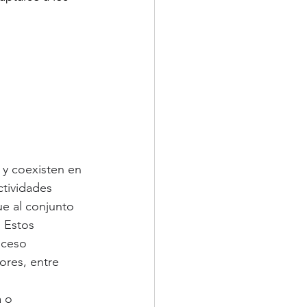
y coexisten en 
ctividades 
ue al conjunto 
. Estos 
oceso 
ores, entre 
 o 