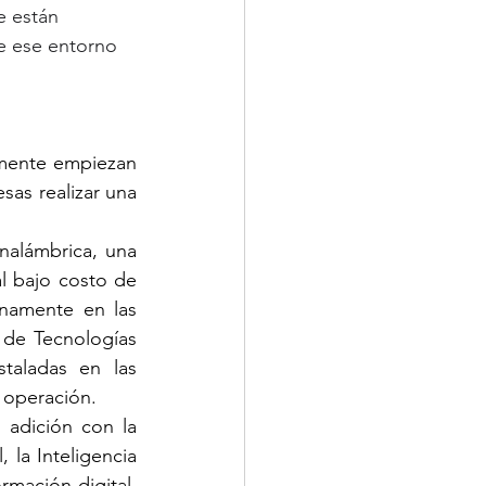
e están 
e ese entorno 
mente empiezan 
as realizar una 
alámbrica, una 
al bajo costo de 
namente en las 
de Tecnologías 
aladas en las 
 operación.
adición con la 
 la Inteligencia 
mación digital, 