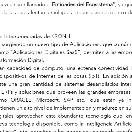
nezcan son llamados "
Entidades del Ecosistema
", ya qu
vidades que afectan a múltiples organizaciones dentro d
les Interconectadas de KRONH:
tá surgiendo un nuevo tipo de Aplicaciones, que común
mo “Aplicaciones Digitales SaaS”, permiten a las empres
nsformación Digital.
an capacidad de cómputo, una extensa conectividad in
dispositivos de Internet de las cosas (IoT). En adición 
iste una gran cantidad de sistemas desarrollados inter
ERPs y soluciones que proveen las grandes empresas 
mo ORACLE, Microsoft, SAP etc., que están ya inst
tienen un alto nivel de implementación y madurez en su
gitales aprovechan esta abundante tecnología que, en 
va tecnología disponible, como la Inteligencia Artificial,
 Data”, etc. permiten a los negocios una rápida transfor