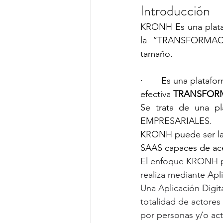
Introducción
KRONH Es una platafo
la “TRANSFORMACI
tamaño.
·       Es una plata
efectiva 
TRANSFORM
Se trata de una 
EMPRESARIALES.
KRONH puede ser la h
SAAS capaces de acel
El enfoque KRONH par
realiza mediante Ap
Una Aplicación Digit
totalidad de actore
por personas y/o act