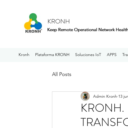
KRONH
Keep Remote Operational Network Healt
Keep Remote Operational Network Healt
Kronh
Plataforma KRONH
Soluciones IoT
APPS
Tra
All Posts
Admin Kronh
13 ju
KRONH. –
TRANSFO