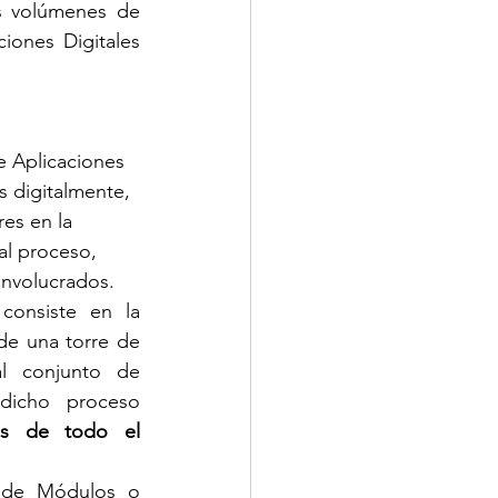
 volúmenes de 
iones Digitales 
e Aplicaciones 
s digitalmente, 
es en la 
al proceso, 
involucrados.
consiste en la 
e una torre de 
l conjunto de 
dicho proceso 
es de todo el 
Una Gestión Remota de Procesos comprende a su vez, un conjunto de Módulos o 