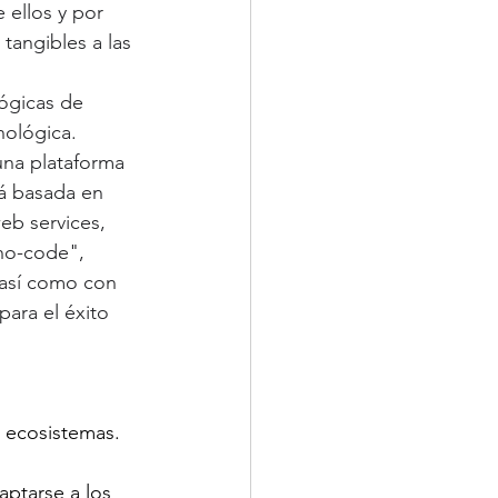
ellos y por 
tangibles a las 
ógicas de 
nológica.
na plataforma 
basada en 
eb services, 
no-code", 
 así como con 
ara el éxito 
s ecosistemas.
ptarse a los 