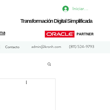
Iniciar sesión
Transformación Digital Simplificada
rma
admin@kronh.com
(811) 524-9793
E
Contacto
More