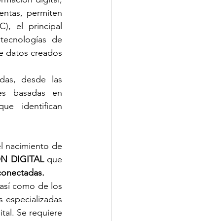
entas, permiten 
, el principal 
ecnologías de 
e datos creados 
das, desde las 
es basadas en 
ue identifican 
l nacimiento de 
N DIGITAL 
que 
rconectadas.
así como de los 
 especializadas 
tal. Se requiere 