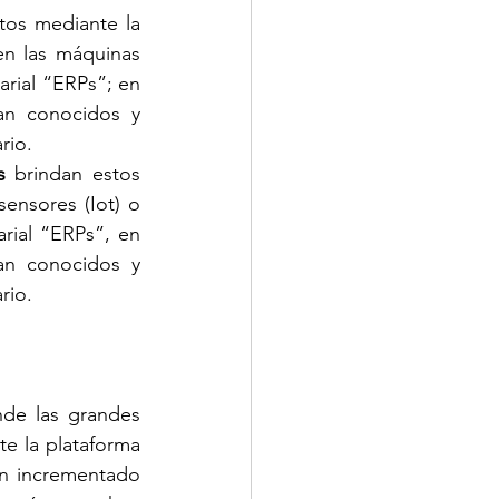
tos mediante la 
en las máquinas 
rial “ERPs”; en 
an conocidos y 
rio.
s
 brindan estos 
ensores (Iot) o 
rial “ERPs”, en 
an conocidos y 
rio. 
de las grandes 
te la plataforma 
n incrementado 