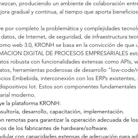
ezcan, produciendo un ambiente de colaboración entre 
ora gradual y continua, al tiempo que aporta beneficios 
ve por completo la problemática y complejidades tecnol
 datos, de Internet, de seguridad, de infraestructura tec
mo web 3.0, KRONH se basa en la convicción de que u
MACION DIGITAL DE PROCESOS EMPRESARIALES está 
atos robusta con funcionalidades extensas como APIs, w
atos, herramientas poderosas de desarrollo "low-code/
ocios Embebida, interconexión con los ERPs existentes,
ispositivos Iot. Estos son componentes fundamentales p
arial moderno.
ye la plataforma KRONH:
onsultoría, desarrollo, capacitación, implementación.
stión remotas para garantizar la operación adecuada de lo
ueos de los fabricantes de hardware/software.
 modular con capacidades extensas de adecuación para ada