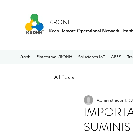
KRONH
Keep Remote Operational Network Healt
Keep Remote Operational Network Healt
Kronh
Plataforma KRONH
Soluciones IoT
APPS
Tra
All Posts
Administrador KR
IMPORTA
SUMINIS