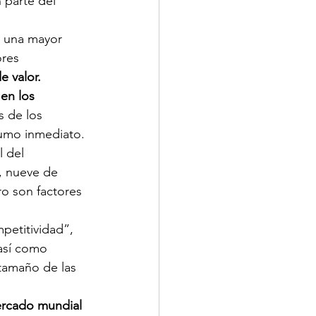
 parte del 
 una mayor 
ores 
e valor.
en los 
s de los 
sumo inmediato.
 del 
, nueve de 
ro son factores 
petitividad”, 
así como 
tamaño de las 
ercado mundial 