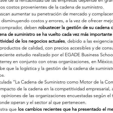
 clave de la rentabilidad de las empresas depende en gran
los costos provenientes de la cadena de suministro.
scan aumentar su penetración de mercado y complacer
, disminuyendo costos y errores, a la vez de ofrecer mej
l comprador, deben 
robustecer la gestión de su cadena d
ena de suministro se ha vuelto cada vez más importante 
tividad de los negocios actuales
, debido a las exigencia
 productos de calidad, con precios accesibles y de con
eciente estudio realizado por el EGADE Business School
errey en conjunto con otras organizaciones, en México
e que la logística y la gestión de la cadena de suminist
os.
titulada “La Cadena de Suministro como Motor de la Com
impacto de la cadena en la competitividad empresarial, 
es opiniones de las organizaciones encuestadas según el 
onde operan y el sector al que pertenecen.
stra que 
los cambios recientes que ha presentado el m