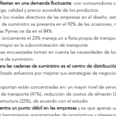
iestan en una demanda fluctuante
, con consumidores c
ega, calidad y precio accesible de los productos.
 los niveles directivos de las empresas en el diseño, estr
 de suministro se presenta en el 92% de las ocasiones, 
as Pymes se da en el 84%.
e únicamente el 23% maneja un a flota propia de transpo
 mayor es la subcontratación de transporte.
as encuestadas toman en cuenta las necesidades de los 
na de suministro.
ara las cadenas de suministro es el centro de distribució
lizado esfuerzos por mejorar sus estrategias de negocio 
soportan están concentradas en: un mayor nivel de servic
de transporte (41%), reducción de costos de almacén (3
estructura (22%), de acuerdo con el estudio.
entra un punto débil en las empresas
 y es que apenas u
 herramientas automatizadas de pronósticos y planeació