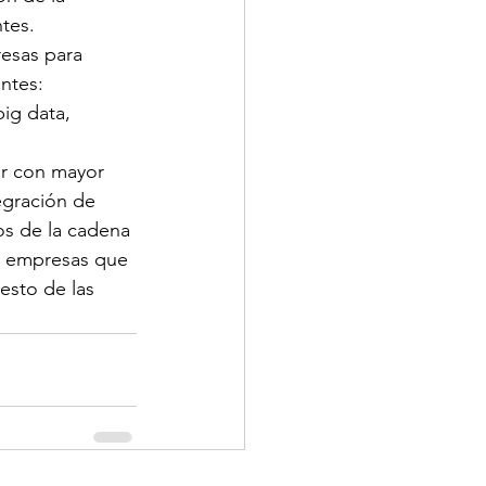
tes.
esas para 
ntes: 
ig data, 
er con mayor 
egración de 
os de la cadena 
on empresas que 
esto de las 