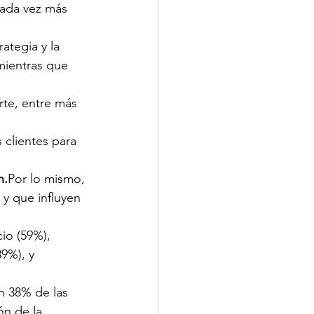
ada vez más 
ategia y la 
mientras que 
rte, entre más 
clientes para 
n.
Por lo mismo, 
y que influyen 
io (59%), 
9%), y 
n 38% de las 
n de la 