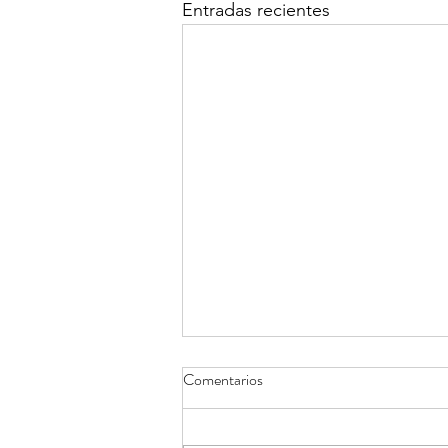
Entradas recientes
KRONH. – Plataforma de
Comentarios
TRANSFORMACION
DIGITAL.
Introducción KRONH Es una