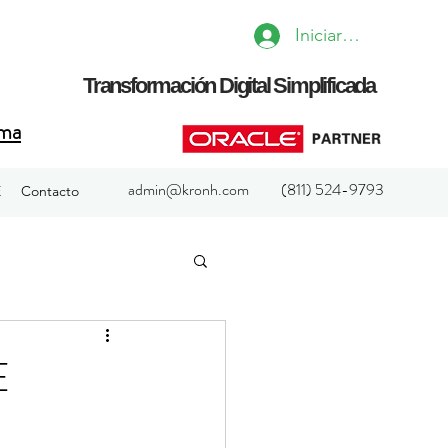
Iniciar sesión
Transformación Digital Simplificada
rma
admin@kronh.com
(811) 524-9793
E
Contacto
More
E